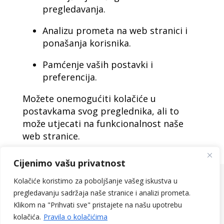
pregledavanja.
Analizu prometa na web stranici i
ponašanja korisnika.
Pamćenje vaših postavki i
preferencija.
Možete onemogućiti kolačiće u
postavkama svog preglednika, ali to
može utjecati na funkcionalnost naše
web stranice.
Cijenimo vašu privatnost
Kolačiće koristimo za poboljšanje vašeg iskustva u
© 2025 Auto Lučić. Sva
pregledavanju sadržaja naše stranice i analizi prometa.
prava pridržana. /
Klikom na "Prihvati sve" pristajete na našu upotrebu
Politika privatnosti
kolačića.
Pravila o kolačićima